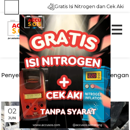
Gratis Isi Nitrogen dan Cek Aki
UNCATEGORIZED
Penyebab Oli Mesin Bisa Tercampur Dengan
Air Radiator
Accusos
02
JUN