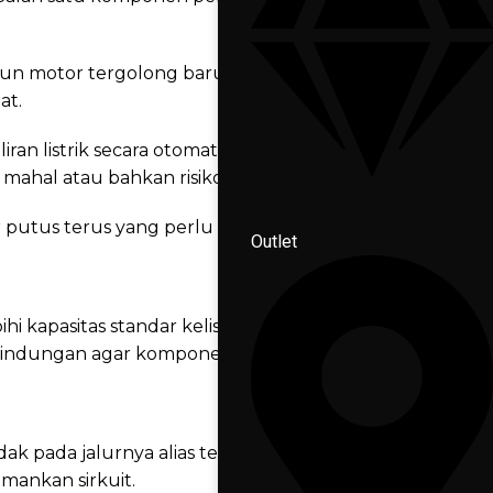
ipun motor tergolong baru. Untuk itu, yuk,
at.
 listrik secara otomatis jika terjadi lonjakan
 mahal atau bahkan risiko kebakaran.
 putus terus yang perlu Anda ketahui:
Outlet
 kapasitas standar kelistrikan motor bisa
lindungan agar komponen lain tidak rusak.
k pada jalurnya alias terjadi korsleting. Arus
mankan sirkuit.