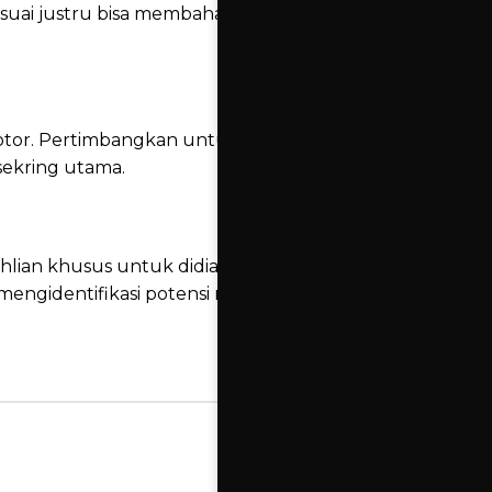
esuai justru bisa membahayakan sistem
n motor. Pertimbangkan untuk menggunakan
ekring utama.
ian khusus untuk didiagnosis secara akurat.
mengidentifikasi potensi masalah sebelum