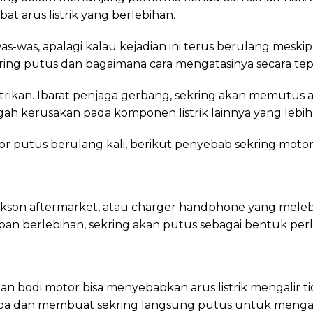
at arus listrik yang berlebihan.
 was-was, apalagi kalau kejadian ini terus berulang mesk
ng putus dan bagaimana cara mengatasinya secara tep
kan. Ibarat penjaga gerbang, sekring akan memutus aliran
gah kerusakan pada komponen listrik lainnya yang lebih
r putus berulang kali, berikut penyebab sekring motor
son aftermarket, atau charger handphone yang melebihi
eban berlebihan, sekring akan putus sebagai bentuk per
n bodi motor bisa menyebabkan arus listrik mengalir tida
-tiba dan membuat sekring langsung putus untuk menga