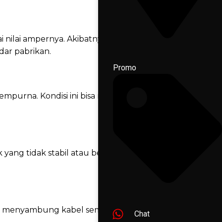
ilai ampernya. Akibatnya, sekring jadi
dar pabrikan.
Promo
sempurna. Kondisi ini bisa menimbulkan panas
 yang tidak stabil atau berlebihan.
atau menyambung kabel sembarangan bisa
Chat