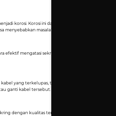
njadi korosi. Korosi ini dapat meningkatkan
isa menyebabkan masalah ini.
ra efektif mengatasi sekring motor yang
kabel yang terkelupas, terbakar, atau
tau ganti kabel tersebut.
ring dengan kualitas terbaik dan pastikan