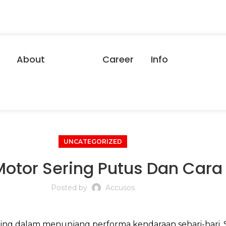
About
Career
Info
UNCATEGORIZED
Motor Sering Putus Dan Car
Posted by
Accusos
ting dalam menunjang performa kendaraan sehari-hari