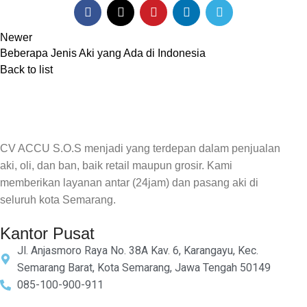
Newer
Beberapa Jenis Aki yang Ada di Indonesia
Back to list
CV ACCU S.O.S menjadi yang terdepan dalam penjualan
aki, oli, dan ban, baik retail maupun grosir. Kami
memberikan layanan antar (24jam) dan pasang aki di
seluruh kota Semarang.
Kantor Pusat
Jl. Anjasmoro Raya No. 38A Kav. 6, Karangayu, Kec.
Semarang Barat, Kota Semarang, Jawa Tengah 50149
085-100-900-911