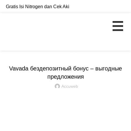
si Nitrogen dan Cek Aki
UNCATEGORIZED
Vavada бездепозитный бонус – выгодные
предложения
Accuweb