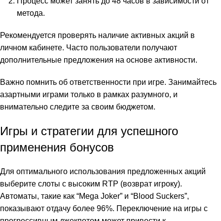
Процесс может занять до 48 часов в зависимости от
метода.
Рекомендуется проверять наличие активных акций в
личном кабинете. Часто пользователи получают
дополнительные предложения на основе активности.
Важно помнить об ответственности при игре. Занимайтесь
азартными играми только в рамках разумного, и
внимательно следите за своим бюджетом.
Игры и стратегии для успешного
применения бонусов
Для оптимального использования предложенных акций
выберите слоты с высоким RTP (возврат игроку).
Автоматы, такие как “Mega Joker” и “Blood Suckers”,
показывают отдачу более 96%. Переключение на игры с
прогрессивным джекпотом может привести к