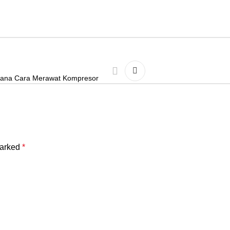
mana Cara Merawat Kompresor
marked
*