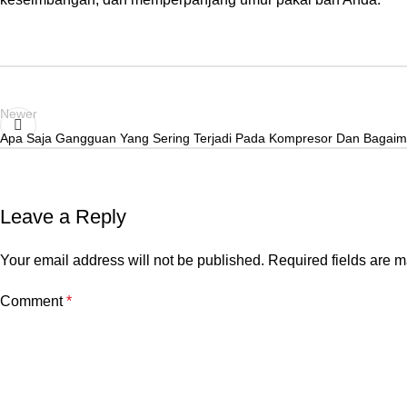
Newer
Apa Saja Gangguan Yang Sering Terjadi Pada Kompresor Dan Bagai
Leave a Reply
Your email address will not be published.
Required fields are 
Comment
*