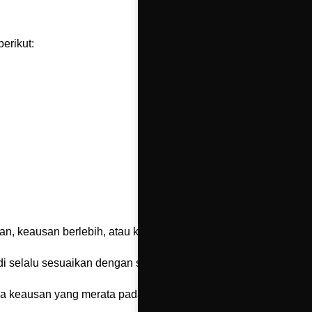
erikut:
an, keausan berlebih, atau kerusakan lain pada ban.
di selalu sesuaikan dengan spesifikasi kendaraan Anda.
jaga keausan yang merata pada keempat roda, meningkatkan