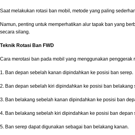
Saat melakukan rotasi ban mobil, metode yang paling sederha
Namun, penting untuk memperhatikan alur tapak ban yang berbe
secara silang.
Teknik Rotasi Ban FWD
Cara merotasi ban pada mobil yang menggunakan penggerak r
1. Ban depan sebelah kanan dipindahkan ke posisi ban serep.
2. Ban depan sebelah kiri dipindahkan ke posisi ban belakang s
3. Ban belakang sebelah kanan dipindahkan ke posisi ban depa
4. Ban belakang sebelah kiri dipindahkan ke posisi ban depan
5. Ban serep dapat digunakan sebagai ban belakang kanan.