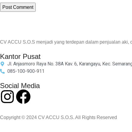
CV ACCU S.O.S menjadi yang terdepan dalam penjualan aki, oli
Kantor Pusat
Jl. Anjasmoro Raya No. 38A Kav. 6, Karangayu, Kec. Semara
085-100-900-911
Social Media
Copyright © 2024 CV ACCU S.O.S. All Rights Reserved