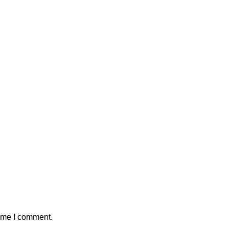
time I comment.