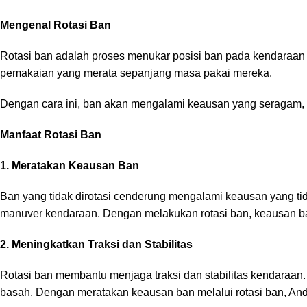
Mengenal Rotasi Ban
Rotasi ban adalah proses menukar posisi ban pada kendaraan
pemakaian yang merata sepanjang masa pakai mereka.
Dengan cara ini, ban akan mengalami keausan yang seragam,
Manfaat Rotasi Ban
1. Meratakan Keausan Ban
Ban yang tidak dirotasi cenderung mengalami keausan yang t
manuver kendaraan. Dengan melakukan rotasi ban, keausan ba
2. Meningkatkan Traksi dan Stabilitas
Rotasi ban membantu menjaga traksi dan stabilitas kendaraan
basah. Dengan meratakan keausan ban melalui rotasi ban, Anda