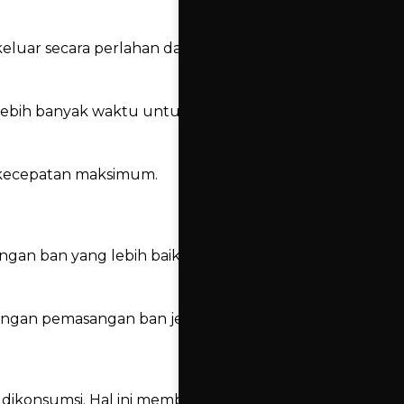
eluar secara perlahan dan ban tidak
bih banyak waktu untuk bergerak di sisi
as kecepatan maksimum.
ngan ban yang lebih baik secara keseluruhan
engan pemasangan ban jenis tubetype.
g dikonsumsi. Hal ini membuatnya bisa