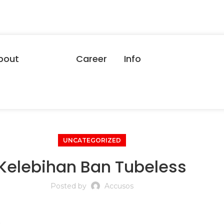
bout
Career
Info
UNCATEGORIZED
Kelebihan Ban Tubeless
Posted by
Accusos
m