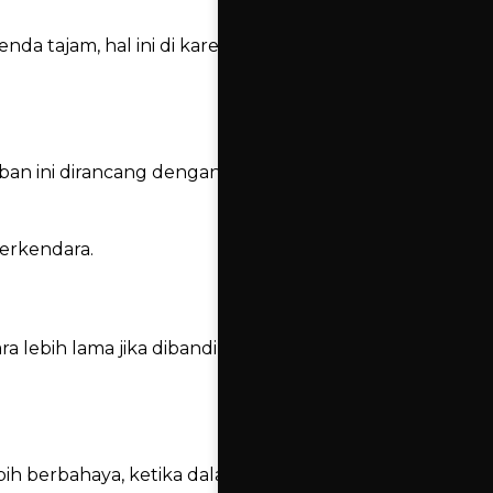
da tajam, hal ini di karenakan ban tubeless
ban ini dirancang dengan teknologi yang
erkendara.
 lebih lama jika dibandingkan dengan ban
ebih berbahaya, ketika dalam kecepatan tinggi